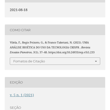
2021-08-18
COMO CITAR
Vilela, F., Regis Peixoto, G., & Franco Taketani, N. (2021). UMA
ANÁLISE BIOÉTICA DO USO DA TECNOLOGIA CRISPR .
Revista
Ensaios Pioneiros
,
5
(1), 37–48. https://doi.org/10.24933/rep.v5i1.233
Fomatos de Citação
EDIÇÃO
v. 5 n. 1 (2021)
SEÇÃO