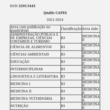
ISSN
2595-3443
Qualis CAPES
2021-2024
Área com publicação no
Classificação
Área mãe
quadriênio
ADMINISTRAÇÃO PÚBLICA E
MEDICINA
DE EMPRESAS, CIÊNCIAS
B3
II
CONTÁBEIS E TURISMO
MEDICINA
CIÊNCIA DE ALIMENTOS
B3
II
MEDICINA
CIÊNCIAS AMBIENTAIS
B3
II
MEDICINA
EDUCAÇÃO
B3
II
MEDICINA
INTERDISCIPLINAR
B3
II
MEDICINA
LINGUíSTICA E LITERATURA
B3
II
MEDICINA
MEDICINA I
B3
II
MEDICINA
MEDICINA II
B3
II
MEDICINA
MEDICINA VETERINÁRIA
B3
II
MEDICINA
NUTRIÇÃO
B3
II