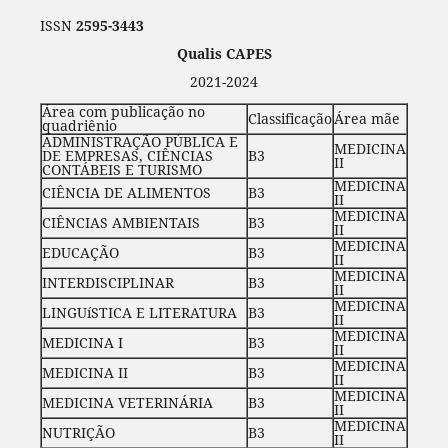
ISSN
2595-3443
Qualis CAPES
2021-2024
Área com publicação no
Classificação
Área mãe
quadriênio
ADMINISTRAÇÃO PÚBLICA E
MEDICINA
DE EMPRESAS, CIÊNCIAS
B3
II
CONTÁBEIS E TURISMO
MEDICINA
CIÊNCIA DE ALIMENTOS
B3
II
MEDICINA
CIÊNCIAS AMBIENTAIS
B3
II
MEDICINA
EDUCAÇÃO
B3
II
MEDICINA
INTERDISCIPLINAR
B3
II
MEDICINA
LINGUíSTICA E LITERATURA
B3
II
MEDICINA
MEDICINA I
B3
II
MEDICINA
MEDICINA II
B3
II
MEDICINA
MEDICINA VETERINÁRIA
B3
II
MEDICINA
NUTRIÇÃO
B3
II