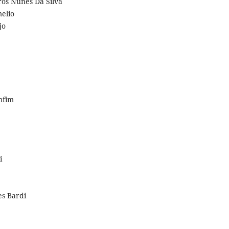
ros Nunes Da Silva
elio
jo
mfim
i
s Bardi