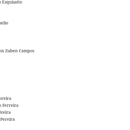
 Esquisatto
elio
i Von Zuben Campos
oreira
 Ferreira
iveira
 Pereira