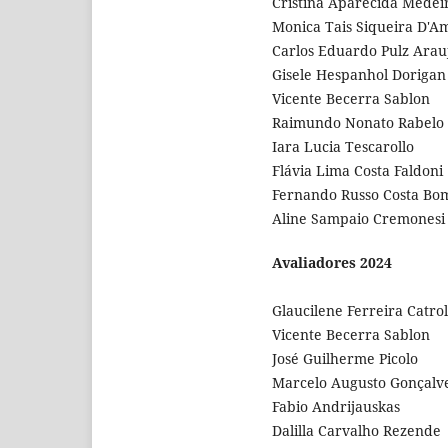
Cristina Aparecida Medei
Monica Tais Siqueira D'Am
Carlos Eduardo Pulz Arau
Gisele Hespanhol Dorigan
Vicente Becerra Sablon
Raimundo Nonato Rabelo
Iara Lucia Tescarollo
Flávia Lima Costa Faldoni
Fernando Russo Costa Bo
Aline Sampaio Cremonesi
Avaliadores 2024
Glaucilene Ferreira Catrol
Vicente Becerra Sablon
José Guilherme Picolo
Marcelo Augusto Gonçalve
Fabio Andrijauskas
Dalilla Carvalho Rezende