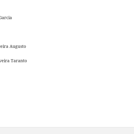
Garcia
veira Augusto
veira Taranto