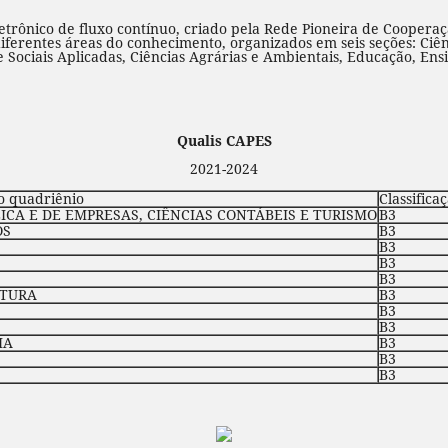
rônico de fluxo contínuo, criado pela Rede Pioneira de Cooperaç
diferentes áreas do conhecimento, organizados em seis seções: Ciên
Sociais Aplicadas, Ciências Agrárias e Ambientais, Educação, Ens
Qualis CAPES
2021-2024
o quadriênio
Classifica
CA E DE EMPRESAS, CIÊNCIAS CONTÁBEIS E TURISMO
B3
OS
B3
B3
B3
B3
ATURA
B3
B3
B3
IA
B3
B3
B3