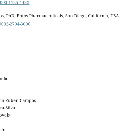
-0003-1125-448X
os, PhD, Entos Pharmaceuticals, San Diego, California, USA
-0002-2704-3006
elio
i Von Zuben Campos
a-Silva
ovais
ite