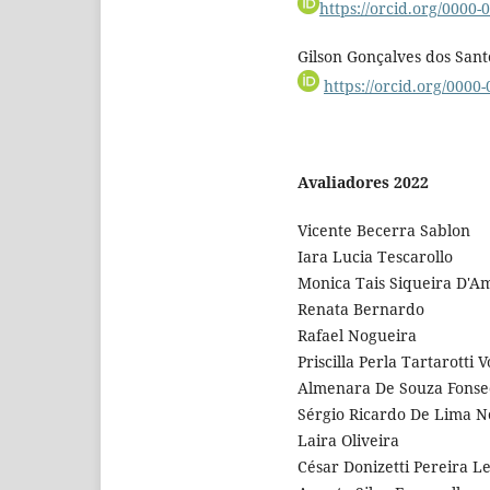
https://orcid.org/0000
Gilson Gonçalves dos Sant
https://orcid.org/0000
Avaliadores 2022
Vicente Becerra Sablon
Iara Lucia Tescarollo
Monica Tais Siqueira D'Am
Renata Bernardo
Rafael Nogueira
Priscilla Perla Tartarott
Almenara De Souza Fonsec
Sérgio Ricardo De Lima N
Laira Oliveira
César Donizetti Pereira Le