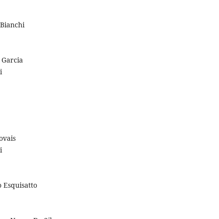
 Bianchi
 Garcia
i
ovais
i
 Esquisatto