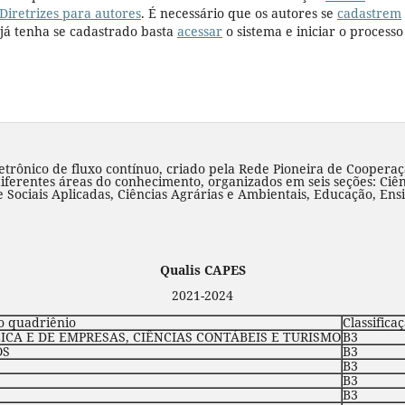
Diretrizes para autores
. É necessário que os autores se
cadastrem
já tenha se cadastrado basta
acessar
o sistema e iniciar o process
rônico de fluxo contínuo, criado pela Rede Pioneira de Cooperaç
diferentes áreas do conhecimento, organizados em seis seções: Ciên
Sociais Aplicadas, Ciências Agrárias e Ambientais, Educação, Ens
Qualis CAPES
2021-2024
o quadriênio
Classifica
CA E DE EMPRESAS, CIÊNCIAS CONTÁBEIS E TURISMO
B3
OS
B3
B3
B3
B3