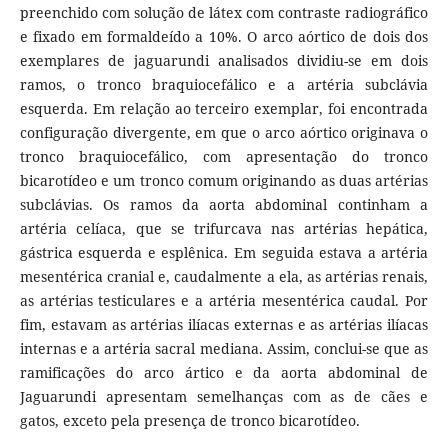
preenchido com solução de látex com contraste radiográfico
e fixado em formaldeído a 10%. O arco aórtico de dois dos
exemplares de jaguarundi analisados ​​dividiu-se em dois
ramos, o tronco braquiocefálico e a artéria subclávia
esquerda. Em relação ao terceiro exemplar, foi encontrada
configuração divergente, em que o arco aórtico originava o
tronco braquiocefálico, com apresentação do tronco
bicarotídeo e um tronco comum originando as duas artérias
subclávias. Os ramos da aorta abdominal continham a
artéria celíaca, que se trifurcava nas artérias hepática,
gástrica esquerda e esplênica. Em seguida estava a artéria
mesentérica cranial e, caudalmente a ela, as artérias renais,
as artérias testiculares e a artéria mesentérica caudal. Por
fim, estavam as artérias ilíacas externas e as artérias ilíacas
internas e a artéria sacral mediana. Assim, conclui-se que as
ramificações do arco ártico e da aorta abdominal de
Jaguarundi apresentam semelhanças com as de cães e
gatos, exceto pela presença de tronco bicarotídeo.