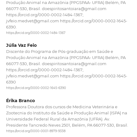
Produção Animal na Amazônia (PPGSPAA- UFRA) Belém, PA
66077-530, Brasil. doespiritosantoiara@gmail.com
https://orcid.org/0000-0002-1484-1367;
jvfeio.medvet@gmail.com https://orcid.org/0000-0002-1645-
6390.
https://orcid.org/0000-0002-1484-1367
Júlia Vaz Feio
Discente do Programa de Pós-graduação em Saúde e
Produção Animal na Amazônia (PPGSPAA- UFRA) Belém, PA
66077-530, Brasil. doespiritosantoiara@gmail.com
https://orcid.org/0000-0002-1484-1367;
jvfeio.medvet@gmail.com https://orcid.org/0000-0002-1645-
6390
https://orcid.org/0000-0002-1645-6390
Érika Branco
Professora Doutora dos cursos de Medicina Veterinária e
Zootecnia do Instituto da Saúde e Produção Animal (ISPA) na
Universidade Federal Rural da Amazônia (UFRA). Av.
Presidente Tancredo Neves 2501, Belém, PA 66077-530, Brasil.
https://orcid.org/0000-0001-8979-9338