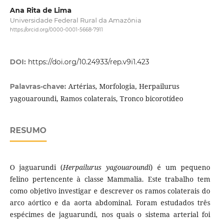
Ana Rita de Lima
Universidade Federal Rural da Amazônia
https://orcid.org/0000-0001-5668-7911
DOI:
https://doi.org/10.24933/rep.v9i1.423
Artérias, Morfologia, Herpailurus
Palavras-chave:
yagouaroundi, Ramos colaterais, Tronco bicorotídeo
RESUMO
O jaguarundi (
Herpailurus yagouaroundi
) é um pequeno
felino pertencente à classe Mammalia. Este trabalho tem
como objetivo investigar e descrever os ramos colaterais do
arco aórtico e da aorta abdominal. Foram estudados três
espécimes de jaguarundi, nos quais o sistema arterial foi