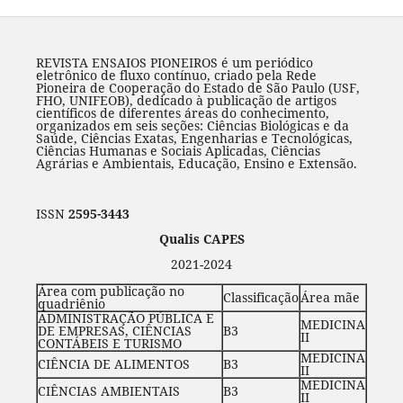
REVISTA ENSAIOS PIONEIROS é um periódico
eletrônico de fluxo contínuo, criado pela Rede
Pioneira de Cooperação do Estado de São Paulo (USF,
FHO, UNIFEOB), dedicado à publicação de artigos
científicos de diferentes áreas do conhecimento,
organizados em seis seções: Ciências Biológicas e da
Saúde, Ciências Exatas, Engenharias e Tecnológicas,
Ciências Humanas e Sociais Aplicadas, Ciências
Agrárias e Ambientais, Educação, Ensino e Extensão.
ISSN
2595-3443
Qualis CAPES
2021-2024
Área com publicação no
Classificação
Área mãe
quadriênio
ADMINISTRAÇÃO PÚBLICA E
MEDICINA
DE EMPRESAS, CIÊNCIAS
B3
II
CONTÁBEIS E TURISMO
MEDICINA
CIÊNCIA DE ALIMENTOS
B3
II
MEDICINA
CIÊNCIAS AMBIENTAIS
B3
II