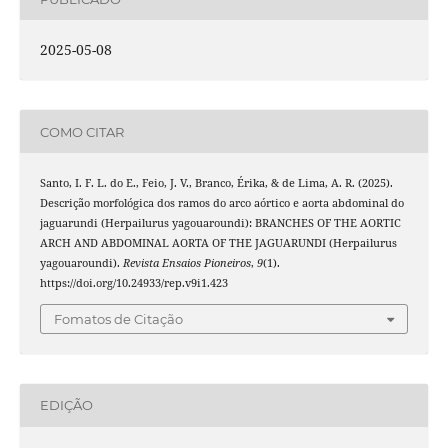
2025-05-08
COMO CITAR
Santo, I. F. L. do E., Feio, J. V., Branco, Érika, & de Lima, A. R. (2025).
Descrição morfológica dos ramos do arco aórtico e aorta abdominal do
jaguarundi (Herpailurus yagouaroundi): BRANCHES OF THE AORTIC
ARCH AND ABDOMINAL AORTA OF THE JAGUARUNDI (Herpailurus
yagouaroundi).
Revista Ensaios Pioneiros
,
9
(1).
https://doi.org/10.24933/rep.v9i1.423
Fomatos de Citação
EDIÇÃO