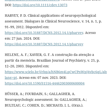
DOI:
https://doi.org/10.1111/cdev.13073
HARVEY, P. D. Clinical applications of neuropsychological
assessment. Dialogues in Clinical Neuroscience, v. 14, n. 1, p.
91–99, 2012. Disponível em:
https://doi.org/10.31887/DCNS.2012.14.1/pharvey
. Acesso
em: 27 jun. 2024. DOI:
https://doi.org/10.31887/DCNS.2012.14.1/pharvey
HELENE, A. F.; XAVIER, G. F. A construção da atenção a
partir da memória. Brazilian Journal of Psychiatry, v. 25, p.
12–20, 2003. Disponível em:
https://www.scielo.br/j/rbp/a/hNB6m4LpCwCPnWpJ4vbc6qL/abs
lang=pt
. Acesso em: 07 nov. 2023. DOI:
https://doi.org/10.1590/S1516-44462003000600004
HÜSSER, A.; FOURDAIN, S.; GALLAGHER, A.
Neuropsychologic assessment. In: GALLAGHER, A.;
BULTEAU, C.; COHEN, D.; MICHAUD, J. L. (Orgs.).