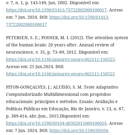
v. 7, n. 1, p. 143-149, jun, 2002. Disponível em:
https://doi.org/10.1590/S1413-73722002000100017
. Acesso
em: 7 jun. 2024. DOI:
https://doi.org/10.1590/S1413-
73722002000100017
PETERSEN, S. E.; POSNER, M. I. (2012). The attention system
of the human brain: 20 years after. Annual review of
neuroscience, v. 35, p. 73–89, 2012. Disponível em:
https://doi.org/10.1146/annurev-neuro-062111-150525
.
Acesso em: 25 jun.2024. DOI:
https://doi.org/10.1146/annurev-neuro-062111-150525
PITON-GONÇALVES, J.; ALUÍSIO, S. M. Teste Adaptativo
Computadorizado Multidimensional com propósitos
educacionais: princípios e métodos. Ensaio: Avaliação e
Políticas Públicas em Educação, Rio de Janeiro, v. 23, n. 87,
p. 389-414, abr./jun., 2015.Disponível em:
https://doi.org/10.1590/S0104-40362015000100016
. Acesso
em: 7 jun. 2024. DOI:
https://doi.org/10.1590/S0104-