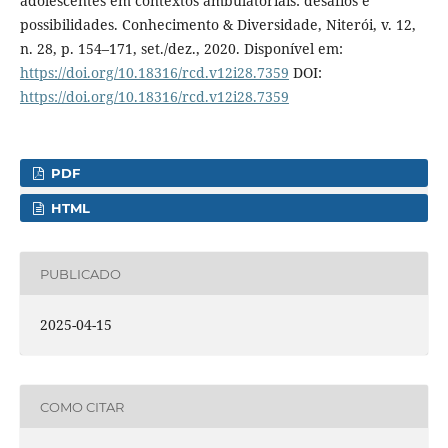
adolescentes em contextos ambulatoriais: desafios e
possibilidades. Conhecimento & Diversidade, Niterói, v. 12,
n. 28, p. 154–171, set./dez., 2020. Disponível em:
https://doi.org/10.18316/rcd.v12i28.7359
DOI:
https://doi.org/10.18316/rcd.v12i28.7359
PDF
HTML
PUBLICADO
2025-04-15
COMO CITAR