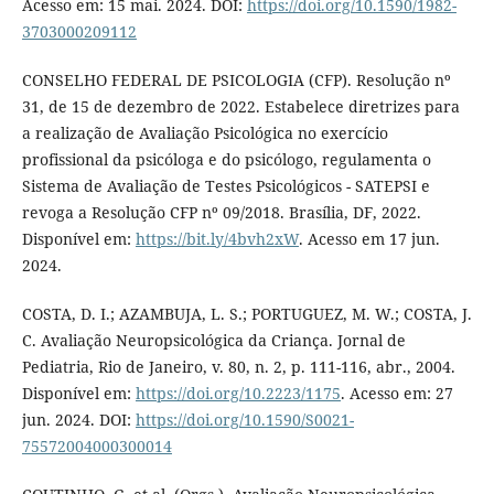
Acesso em: 15 mai. 2024. DOI:
https://doi.org/10.1590/1982-
3703000209112
CONSELHO FEDERAL DE PSICOLOGIA (CFP). Resolução nº
31, de 15 de dezembro de 2022. Estabelece diretrizes para
a realização de Avaliação Psicológica no exercício
profissional da psicóloga e do psicólogo, regulamenta o
Sistema de Avaliação de Testes Psicológicos - SATEPSI e
revoga a Resolução CFP nº 09/2018. Brasília, DF, 2022.
Disponível em:
https://bit.ly/4bvh2xW
. Acesso em 17 jun.
2024.
COSTA, D. I.; AZAMBUJA, L. S.; PORTUGUEZ, M. W.; COSTA, J.
C. Avaliação Neuropsicológica da Criança. Jornal de
Pediatria, Rio de Janeiro, v. 80, n. 2, p. 111-116, abr., 2004.
Disponível em:
https://doi.org/10.2223/1175
. Acesso em: 27
jun. 2024. DOI:
https://doi.org/10.1590/S0021-
75572004000300014