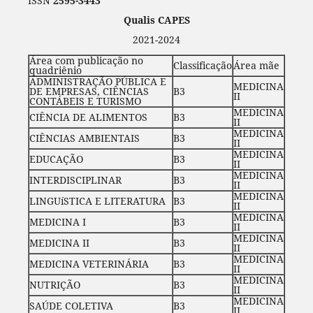
ISSN
2595-3443
Qualis CAPES
2021-2024
Área com publicação no
Classificação
Área mãe
quadriênio
ADMINISTRAÇÃO PÚBLICA E
MEDICINA
DE EMPRESAS, CIÊNCIAS
B3
II
CONTÁBEIS E TURISMO
MEDICINA
CIÊNCIA DE ALIMENTOS
B3
II
MEDICINA
CIÊNCIAS AMBIENTAIS
B3
II
MEDICINA
EDUCAÇÃO
B3
II
MEDICINA
INTERDISCIPLINAR
B3
II
MEDICINA
LINGUíSTICA E LITERATURA
B3
II
MEDICINA
MEDICINA I
B3
II
MEDICINA
MEDICINA II
B3
II
MEDICINA
MEDICINA VETERINÁRIA
B3
II
MEDICINA
NUTRIÇÃO
B3
II
MEDICINA
SAÚDE COLETIVA
B3
II