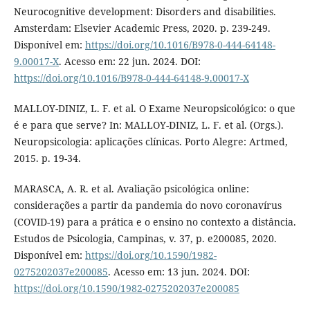
Neurocognitive development: Disorders and disabilities.
Amsterdam: Elsevier Academic Press, 2020. p. 239-249.
Disponível em:
https://doi.org/10.1016/B978-0-444-64148-
9.00017-X
. Acesso em: 22 jun. 2024. DOI:
https://doi.org/10.1016/B978-0-444-64148-9.00017-X
MALLOY-DINIZ, L. F. et al. O Exame Neuropsicológico: o que
é e para que serve? In: MALLOY-DINIZ, L. F. et al. (Orgs.).
Neuropsicologia: aplicações clínicas. Porto Alegre: Artmed,
2015. p. 19-34.
MARASCA, A. R. et al. Avaliação psicológica online:
considerações a partir da pandemia do novo coronavírus
(COVID-19) para a prática e o ensino no contexto a distância.
Estudos de Psicologia, Campinas, v. 37, p. e200085, 2020.
Disponível em:
https://doi.org/10.1590/1982-
0275202037e200085
. Acesso em: 13 jun. 2024. DOI:
https://doi.org/10.1590/1982-0275202037e200085